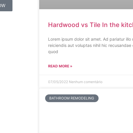
OW
Hardwood vs Tile In the kit
Lorem ipsum dolor sit amet. Ad pariatur ill
reiciendis aut voluptas nihil hic recusandae 
quod
READ MORE »
07/05/2022
Nenhum comentário
BATHROOM REMODELING