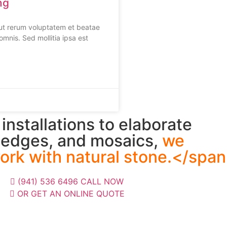
ng
o ut rerum voluptatem et beatae
omnis. Sed mollitia ipsa est
installations to elaborate
 edges, and mosaics,
we
rk with natural stone.</span
(941) 536 6496 CALL NOW
OR GET AN ONLINE QUOTE