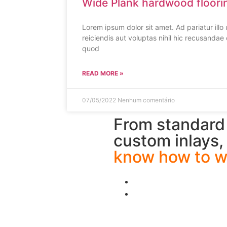
Wide Plank hardwood floori
Lorem ipsum dolor sit amet. Ad pariatur ill
reiciendis aut voluptas nihil hic recusandae 
quod
READ MORE »
07/05/2022
Nenhum comentário
From standard 
custom inlays,
know how to wo