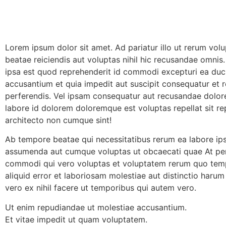
Lorem ipsum dolor sit amet. Ad pariatur illo ut rerum vol
beatae reiciendis aut voluptas nihil hic recusandae omnis.
ipsa est quod reprehenderit id commodi excepturi ea du
accusantium et quia impedit aut suscipit consequatur et r
perferendis. Vel ipsam consequatur aut recusandae dolo
labore id dolorem doloremque est voluptas repellat sit r
architecto non cumque sint!
Ab tempore beatae qui necessitatibus rerum ea labore i
assumenda aut cumque voluptas ut obcaecati quae At per
commodi qui vero voluptas et voluptatem rerum quo temp
aliquid error et laboriosam molestiae aut distinctio harum
vero ex nihil facere ut temporibus qui autem vero.
Ut enim repudiandae ut molestiae accusantium.
Et vitae impedit ut quam voluptatem.