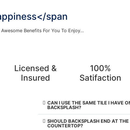
appiness</span
 Awesome Benefits For You To Enjoy…
Licensed &
100%
Insured
Satifaction
CAN I USE THE SAME TILE I HAVE 
BACKSPLASH?
SHOULD BACKSPLASH END AT THE
COUNTERTOP?