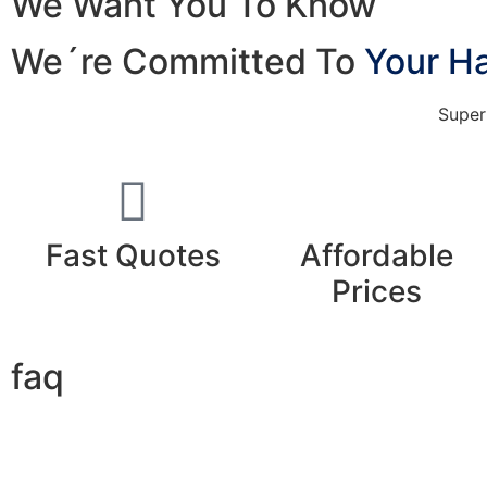
We Want You To Know
We´re Committed To
Your H
Super
Fast Quotes
Affordable
Prices
faq