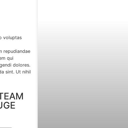
o voluptas
m repudiandae
tem qui
igendi dolores.
 sint. Ut nihil
 TEAM
HUGE