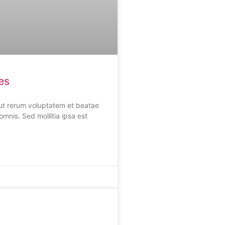
es
o ut rerum voluptatem et beatae
omnis. Sed mollitia ipsa est