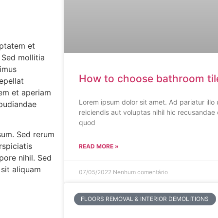
uptatem et
 Sed mollitia
cimus
How to choose bathroom til
epellat
rem et aperiam
Lorem ipsum dolor sit amet. Ad pariatur ill
epudiandae
reiciendis aut voluptas nihil hic recusandae 
quod
psum. Sed rerum
spiciatis
READ MORE »
ore nihil. Sed
 sit aliquam
07/05/2022
Nenhum comentário
FLOORS REMOVAL & INTERIOR DEMOLITIONS